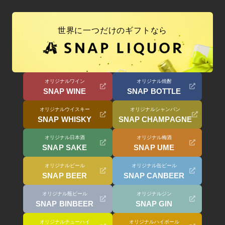
世界に一つだけのギフトなら
オリジナルワイン
オリジナル焼酎
SNAP WINE
SNAP BOTTLE
オリジナルウイスキー
オリジナルシャンパン
SNAP WHISKY
SNAP CHAMPAGNE
オリジナル日本酒
オリジナル梅酒
SNAP SAKE
SNAP UME
オリジナルビール
オリジナル缶ビール
SNAP BEER
SNAP CANBEER
オリジナル瓶ビール
オリジナルジン
SNAP BINBEER
SNAP GIN
オリジナルチューハイ
オリジナルハイボール