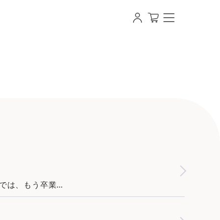
スキー・お酒ギフト作成 スナップウイスキー
では、もう卒業…