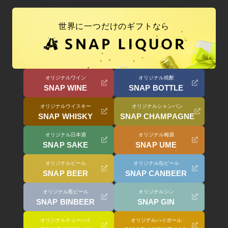
世界に一つだけのギフトなら
オリジナルワイン
オリジナル焼酎
SNAP WINE
SNAP BOTTLE
オリジナルウイスキー
オリジナルシャンパン
SNAP WHISKY
SNAP CHAMPAGNE
オリジナル日本酒
オリジナル梅酒
SNAP SAKE
SNAP UME
オリジナルビール
オリジナル缶ビール
SNAP BEER
SNAP CANBEER
オリジナル瓶ビール
オリジナルジン
SNAP BINBEER
SNAP GIN
オリジナルチューハイ
オリジナルハイボール