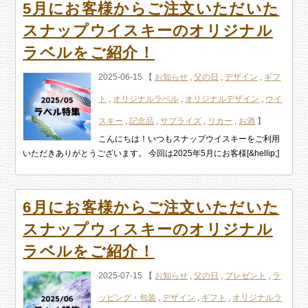
5月にお客様からご注文いただいた
スナップウイスキーのオリジナル
ラベルをご紹介！
2025-06-15 【
お知らせ
,
父の日
,
デザイン
,
ギフ
ト
,
オリジナルラベル
,
オリジナルデザイン
,
ウイ
スキー
,
記念品
,
サプライズ
,
リカー
,
お酒
】
こんにちは！いつもスナップウイスキーをご利用
いただきありがとうございます。 今回は2025年5月にお客様[&hellip;]
6月にお客様からご注文いただいた
スナップウィスキーのオリジナル
ラベルをご紹介！
2025-07-15 【
お知らせ
,
父の日
,
プレゼント
,
ラ
ッピング・包装
,
デザイン
,
ギフト
,
オリジナルラ