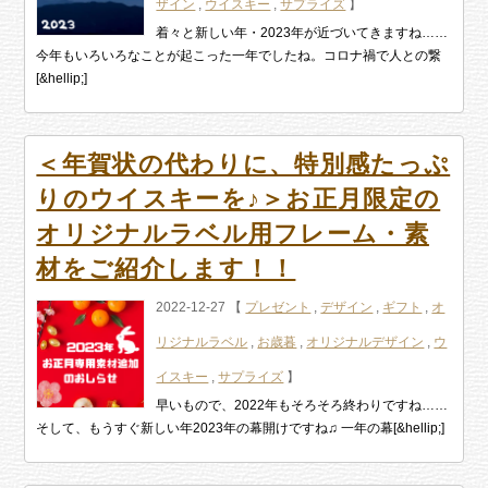
ザイン
,
ウイスキー
,
サプライズ
】
着々と新しい年・2023年が近づいてきますね……
今年もいろいろなことが起こった一年でしたね。コロナ禍で人との繋
[&hellip;]
＜年賀状の代わりに、特別感たっぷ
りのウイスキーを♪＞お正月限定の
オリジナルラベル用フレーム・素
材をご紹介します！！
2022-12-27 【
プレゼント
,
デザイン
,
ギフト
,
オ
リジナルラベル
,
お歳暮
,
オリジナルデザイン
,
ウ
イスキー
,
サプライズ
】
早いもので、2022年もそろそろ終わりですね……
そして、もうすぐ新しい年2023年の幕開けですね♫ 一年の幕[&hellip;]