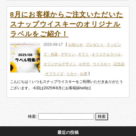
8月にお客様からご注文いただいた
スナップウイスキーのオリジナル
ラベルをご紹介！
2025-09-17 【
お知らせ
,
プレゼント
,
ラッピン
グ・包装
,
デザイン
,
ギフト
,
オリジナルラベル
,
オリジナルデザイン
,
お中元
,
ウイスキー
,
記念品
,
サプライズ
,
リカー
,
お酒
】
こんにちは！いつもスナップウイスキーをご利用いただきありがとう
ございます。 今回は2025年8月にお客様[&hellip;]
検索:
最近の投稿