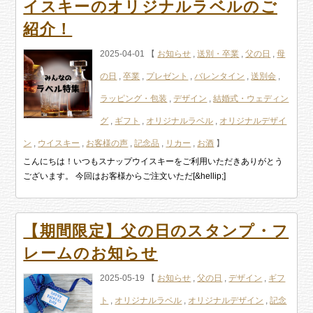
イスキーのオリジナルラベルのご
紹介！
2025-04-01 【
お知らせ
,
送別・卒業
,
父の日
,
母
の日
,
卒業
,
プレゼント
,
バレンタイン
,
送別会
,
ラッピング・包装
,
デザイン
,
結婚式・ウェディン
グ
,
ギフト
,
オリジナルラベル
,
オリジナルデザイ
ン
,
ウイスキー
,
お客様の声
,
記念品
,
リカー
,
お酒
】
こんにちは！いつもスナップウイスキーをご利用いただきありがとう
ございます。 今回はお客様からご注文いただ[&hellip;]
【期間限定】父の日のスタンプ・フ
レームのお知らせ
2025-05-19 【
お知らせ
,
父の日
,
デザイン
,
ギフ
ト
,
オリジナルラベル
,
オリジナルデザイン
,
記念