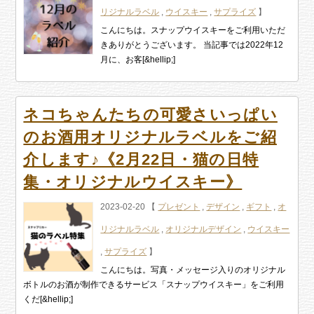
リジナルラベル
,
ウイスキー
,
サプライズ
】
こんにちは。スナップウイスキーをご利用いただ
きありがとうございます。 当記事では2022年12
月に、お客[&hellip;]
ネコちゃんたちの可愛さいっぱい
のお酒用オリジナルラベルをご紹
介します♪《2月22日・猫の日特
集・オリジナルウイスキー》
2023-02-20 【
プレゼント
,
デザイン
,
ギフト
,
オ
リジナルラベル
,
オリジナルデザイン
,
ウイスキー
,
サプライズ
】
こんにちは。写真・メッセージ入りのオリジナル
ボトルのお酒が制作できるサービス「スナップウイスキー」をご利用
くだ[&hellip;]