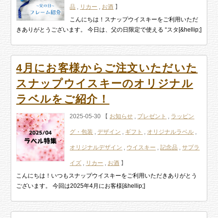
品
,
リカー
,
お酒
】
こんにちは！スナップウイスキーをご利用いただ
きありがとうございます。 今日は、父の日限定で使える “スタ[&hellip;]
4月にお客様からご注文いただいた
スナップウイスキーのオリジナル
ラベルをご紹介！
2025-05-30 【
お知らせ
,
プレゼント
,
ラッピン
グ・包装
,
デザイン
,
ギフト
,
オリジナルラベル
,
オリジナルデザイン
,
ウイスキー
,
記念品
,
サプラ
イズ
,
リカー
,
お酒
】
こんにちは！いつもスナップウイスキーをご利用いただきありがとう
ございます。 今回は2025年4月にお客様[&hellip;]