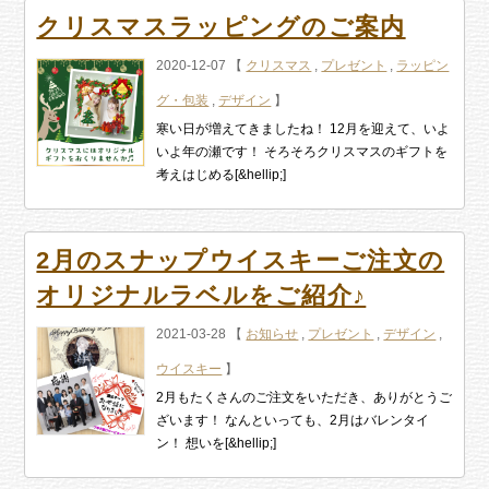
クリスマスラッピングのご案内
2020-12-07 【
クリスマス
,
プレゼント
,
ラッピン
グ・包装
,
デザイン
】
寒い日が増えてきましたね！ 12月を迎えて、いよ
いよ年の瀬です！ そろそろクリスマスのギフトを
考えはじめる[&hellip;]
2月のスナップウイスキーご注文の
オリジナルラベルをご紹介♪
2021-03-28 【
お知らせ
,
プレゼント
,
デザイン
,
ウイスキー
】
2月もたくさんのご注文をいただき、ありがとうご
ざいます！ なんといっても、2月はバレンタイ
ン！ 想いを[&hellip;]