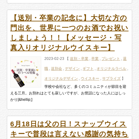
【送別・卒業の記念に】大切な方の
門出を、世界に一つのお酒でお祝い
しましょう！！【メッセージ・写
真入りオリジナルウイスキー】
2023-02-23 【
送別・卒業
,
卒業
,
プレゼント
,
退
職
,
送別会
,
デザイン
,
ギフト
,
オリジナルラベル
,
オリジナルデザイン
,
ウイスキー
,
サプライズ
】
学校や会社など、多くのコミュニティが節目を迎
える三月。お別れはとても寂しいですが、お世話になった人にはしっ
かり[&hellip;]
6月18日は父の日！スナップウイス
キーで普段は言えない感謝の気持ち