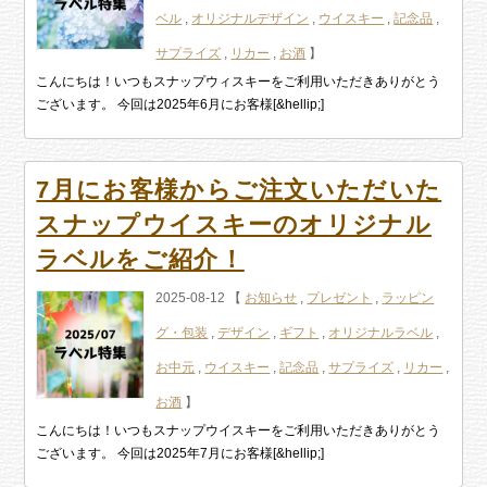
ベル
,
オリジナルデザイン
,
ウイスキー
,
記念品
,
サプライズ
,
リカー
,
お酒
】
こんにちは！いつもスナップウィスキーをご利用いただきありがとう
ございます。 今回は2025年6月にお客様[&hellip;]
7月にお客様からご注文いただいた
スナップウイスキーのオリジナル
ラベルをご紹介！
2025-08-12 【
お知らせ
,
プレゼント
,
ラッピン
グ・包装
,
デザイン
,
ギフト
,
オリジナルラベル
,
お中元
,
ウイスキー
,
記念品
,
サプライズ
,
リカー
,
お酒
】
こんにちは！いつもスナップウイスキーをご利用いただきありがとう
ございます。 今回は2025年7月にお客様[&hellip;]