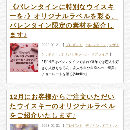
《バレンタインに特別なウイスキ
ーを♪》オリジナルラベルを彩る、
バレンタイン限定の素材を紹介し
ます♪
2023-01-21 【
プレゼント
,
バレンタイン
,
デザイ
ン
,
ギフト
,
オリジナルラベル
,
サプライズ
】
2月14日はバレンタインですね♪近年では恋人や好
きな人はもちろん、友人や自分自身へのご褒美に
チョコレートを贈る[&hellip;]
12月にお客様からご注文いただい
たウイスキーのオリジナルラベル
をご紹介いたします♪
2023-01-31 【
プレゼント
,
デザイン
,
ギフト
,
オ