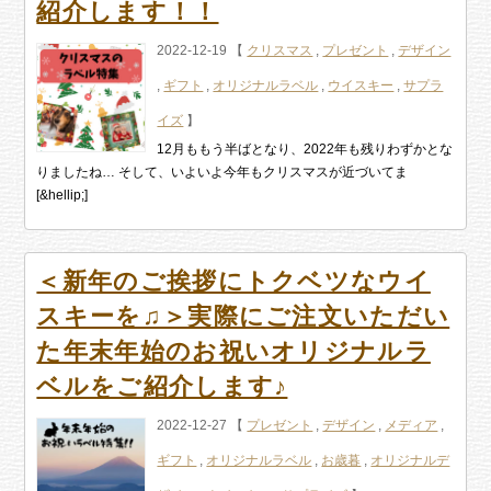
紹介します！！
2022-12-19 【
クリスマス
,
プレゼント
,
デザイン
,
ギフト
,
オリジナルラベル
,
ウイスキー
,
サプラ
イズ
】
12月ももう半ばとなり、2022年も残りわずかとな
りましたね… そして、いよいよ今年もクリスマスが近づいてま
[&hellip;]
＜新年のご挨拶にトクベツなウイ
スキーを♫＞実際にご注文いただい
た年末年始のお祝いオリジナルラ
ベルをご紹介します♪
2022-12-27 【
プレゼント
,
デザイン
,
メディア
,
ギフト
,
オリジナルラベル
,
お歳暮
,
オリジナルデ