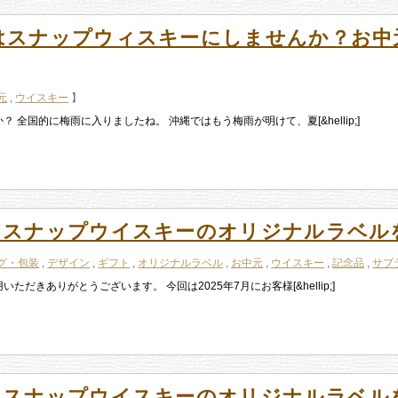
はスナップウィスキーにしませんか？お中
元
,
ウイスキー
】
全国的に梅雨に入りましたね。 沖縄ではもう梅雨が明けて、夏[&hellip;]
たスナップウイスキーのオリジナルラベル
グ・包装
,
デザイン
,
ギフト
,
オリジナルラベル
,
お中元
,
ウイスキー
,
記念品
,
サプ
きありがとうございます。 今回は2025年7月にお客様[&hellip;]
たスナップウイスキーのオリジナルラベル