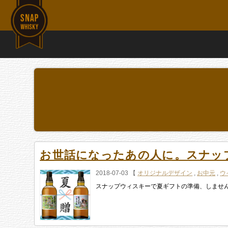
お世話になったあの人に。スナッ
2018-07-03 【
オリジナルデザイン
,
お中元
,
ウ
スナップウィスキーで夏ギフトの準備、しませんか？