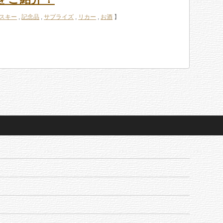
スキー
,
記念品
,
サプライズ
,
リカー
,
お酒
】